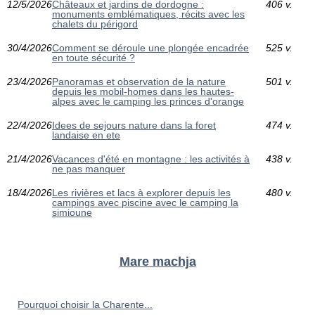
12/5/2026
Châteaux et jardins de dordogne :
406 v.
monuments emblématiques, récits avec les
chalets du périgord
30/4/2026
Comment se déroule une plongée encadrée
525 v.
en toute sécurité ?
23/4/2026
Panoramas et observation de la nature
501 v.
depuis les mobil-homes dans les hautes-
alpes avec le camping les princes d'orange
22/4/2026
Idees de sejours nature dans la foret
474 v.
landaise en ete
21/4/2026
Vacances d'été en montagne : les activités à
438 v.
ne pas manquer
18/4/2026
Les rivières et lacs à explorer depuis les
480 v.
campings avec piscine avec le camping la
simioune
Mare machja
Pourquoi choisir la Charente...