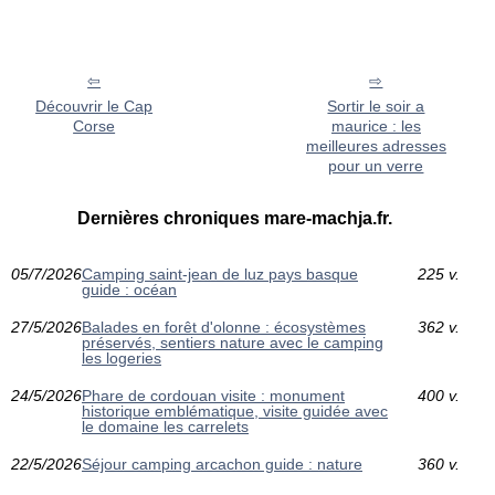
Découvrir le Cap
Sortir le soir a
Corse
maurice : les
meilleures adresses
pour un verre
Dernières chroniques mare-machja.fr.
05/7/2026
Camping saint-jean de luz pays basque
225 v.
guide : océan
27/5/2026
Balades en forêt d'olonne : écosystèmes
362 v.
préservés, sentiers nature avec le camping
les logeries
24/5/2026
Phare de cordouan visite : monument
400 v.
historique emblématique, visite guidée avec
le domaine les carrelets
22/5/2026
Séjour camping arcachon guide : nature
360 v.