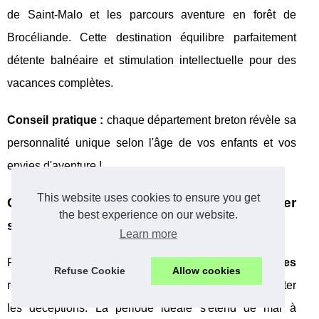
de Saint-Malo et les parcours aventure en forêt de
Brocéliande. Cette destination équilibre parfaitement
détente balnéaire et stimulation intellectuelle pour des
vacances complètes.
Conseil pratique :
chaque département breton révèle sa
personnalité unique selon l'âge de vos enfants et vos
envies d'aventure !
This website uses cookies to ensure you get
Quand partir et comment bien organiser
the best experience on our website.
son séjour camping en Bretagne ?
Learn more
Planifier un
sejour camping bretagne famille activites
Refuse Cookie
Allow cookies
réussi demande une préparation minutieuse pour éviter
les déceptions. La période idéale s'étend de mai à