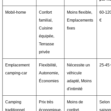
Mobil-home
Confort
Moins flexible,
60-12
familial,
Emplacements
€
Cuisine
fixes
équipée,
Terrasse
privée
Emplacement
Flexibilité,
Nécessite un
25-45 
camping-car
Autonomie,
véhicule
Économies
adapté, Moins
d'intimité
Camping
Prix très
Moins de
Selon
traditionnel
économique,
confort,
saison