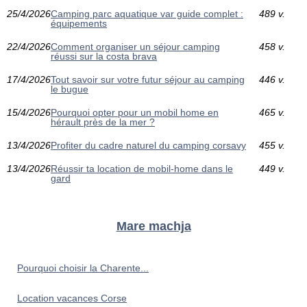
25/4/2026
Camping parc aquatique var guide complet :
489 v.
équipements
22/4/2026
Comment organiser un séjour camping
458 v.
réussi sur la costa brava
17/4/2026
Tout savoir sur votre futur séjour au camping
446 v.
le bugue
15/4/2026
Pourquoi opter pour un mobil home en
465 v.
hérault près de la mer ?
13/4/2026
Profiter du cadre naturel du camping corsavy
455 v.
13/4/2026
Réussir ta location de mobil-home dans le
449 v.
gard
Mare machja
Pourquoi choisir la Charente...
Location vacances Corse