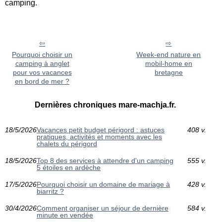
camping.
Pourquoi choisir un
Week-end nature en
camping à anglet
mobil-home en
pour vos vacances
bretagne
en bord de mer ?
Dernières chroniques mare-machja.fr.
18/5/2026
Vacances petit budget périgord : astuces
408 v.
pratiques, activités et moments avec les
chalets du périgord
18/5/2026
Top 8 des services à attendre d'un camping
555 v.
5 étoiles en ardèche
17/5/2026
Pourquoi choisir un domaine de mariage à
428 v.
biarritz ?
30/4/2026
Comment organiser un séjour de dernière
584 v.
minute en vendée