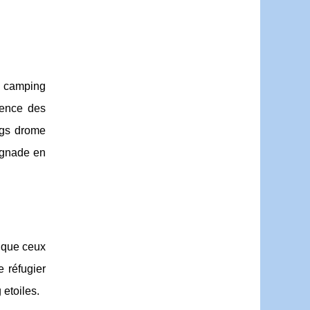
e camping
uence des
gs drome
ignade en
e que ceux
 réfugier
etoiles.