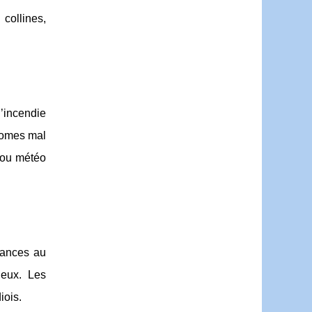
collines,
d’incendie
 homes mal
 ou météo
cances au
jeux. Les
iois.