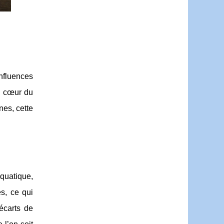
nfluences
u cœur du
nes, cette
aquatique,
s, ce qui
écarts de