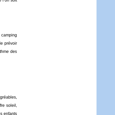
 l’on soit
n camping
e prévoir
ythme des
agréables,
re soleil,
és enfants