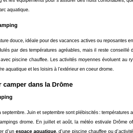
 et les équipements pour s’assurer des nuits confortables, que
arc aquatique.
camping
nature douce, idéale pour des vacances actives ou reposantes e
ulés par des températures agréables, mais il reste conseillé d
s avec piscine chauffee. Les activités moyennes évoluent au r
fre aquatique et les loisirs à l'extérieur en coeur drome.
ur camper dans la Drôme
mping
 septembre. Juin et septembre sont plébiscités : températures 
ampings drome. En juillet et août, la météo estivale Drôme off
ter d’un
espace aquatique
, d’une piscine chauffee ou d’activit